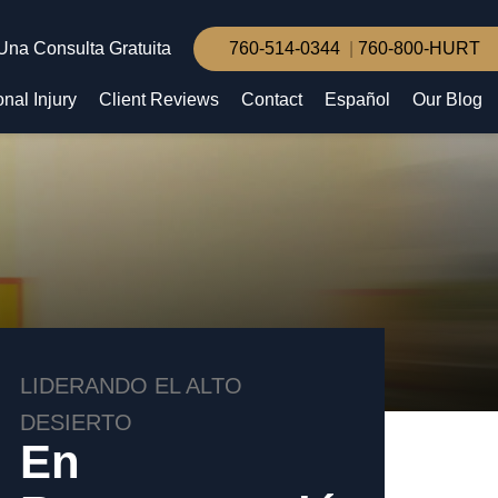
Una Consulta Gratuita
760-514-0344
760-800-HURT
nal Injury
Client Reviews
Contact
Español
Our Blog
LIDERANDO EL ALTO
DESIERTO
En