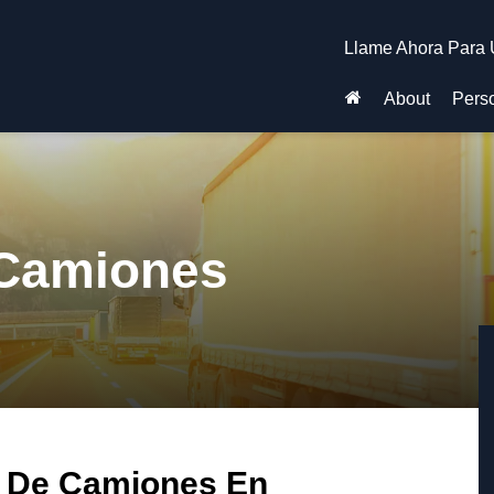
Llame Ahora Para 
About
Perso
 Camiones
 De Camiones En